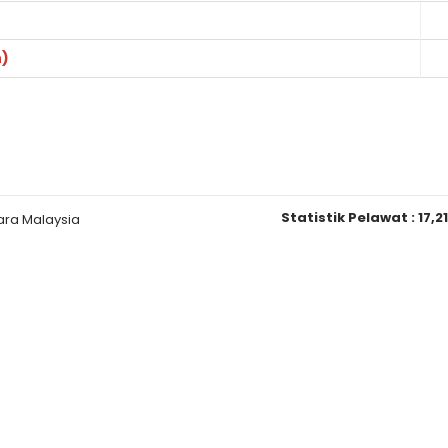
n)
Statistik Pelawat :
17,2
ara Malaysia